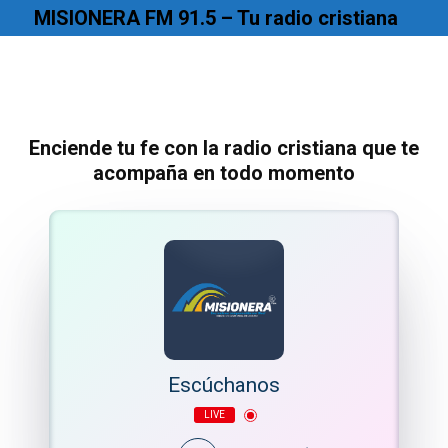
Saltar
MISIONERA FM 91.5 – Tu radio cristiana
al
contenido
Enciende tu fe con la radio cristiana que te
acompaña en todo momento
Escúchanos
LIVE